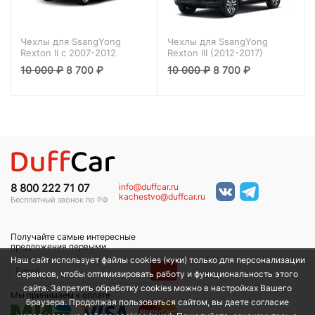
Чехлы для SsangYong
Чехлы для SsangYong
Rexton II с 2007-2012
Rexton III (2012-2017)
10 000
₽
8 700
₽
10 000
₽
8 700
₽
info@duffcar.ru
8 800 222 71 07
kachestvo@duffcar.ru
Бесплатный звонок по РФ
Получайте самые интересные
предложения первыми
Наш сайт использует файлы cookies (куки) только для персонализации
→
сервисов, чтобы оптимизировать работу и функциональность этого
сайта. Запретить обработку cookies можно в настройках Вашего
Мы принимаем к оплате
браузера. Продолжая пользоваться сайтом, вы даете согласие