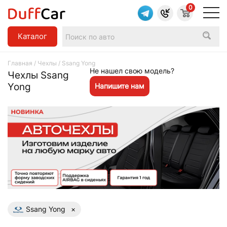
0
Каталог
Главная
/
Чехлы
/ Ssang Yong
Не нашел свою модель?
Чехлы Ssang
Yong
Напишите нам
Ssang Yong
×