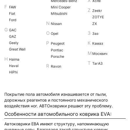
Mercedes-Benz
Xcite
FAW
Mini Cooper
Zeekr
Fiat
Mitsubishi
ZOTYE
Ford
Nissan
ZX
GAC
Opel
Заз
GAZ
Geely
Peugeot
Камаз
Great Wall
Pontiac
Москвич
Porsche
Haima
ТагАЗ
Haval
Ravon
HiPhi
Покрытие пола автомобиля изнашивается от пыли,
дорожных реагентов и постоянного механического
воздействия ног. АВТОковрики решают эту проблему.
Особенности автомобильного коврика EVA:
Автоковрики ЕВА имеют структуру, напоминающую
пчелиные соты. Благодаря такой структуре коврик