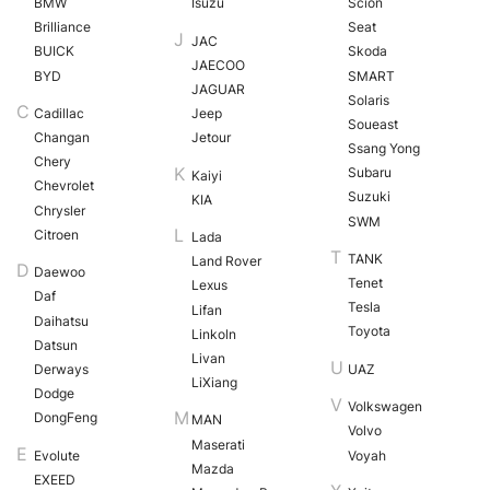
BMW
Isuzu
Scion
Brilliance
Seat
JAC
BUICK
Skoda
JAECOO
BYD
SMART
JAGUAR
Solaris
Cadillac
Jeep
Soueast
Changan
Jetour
Ssang Yong
Chery
Subaru
Kaiyi
Chevrolet
Suzuki
KIA
Chrysler
SWM
Citroen
Lada
TANK
Land Rover
Daewoo
Tenet
Lexus
Daf
Tesla
Lifan
Daihatsu
Toyota
Linkoln
Datsun
Livan
Derways
UAZ
LiXiang
Dodge
Volkswagen
DongFeng
MAN
Volvo
Maserati
Evolute
Voyah
Mazda
EXEED