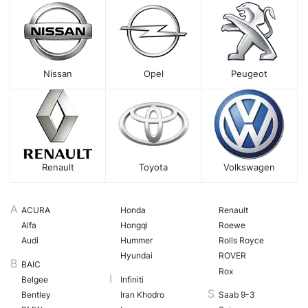
Nissan
Opel
Peugeot
Renault
Toyota
Volkswagen
ACURA
Honda
Renault
Alfa
Hongqi
Roewe
Audi
Hummer
Rolls Royce
Hyundai
ROVER
BAIC
Rox
Belgee
Infiniti
Bentley
Iran Khodro
Saab 9-3