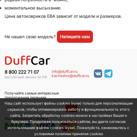
моментальное высыхание.
Цена автоковриков ЕВА зависит от модели и размеров.
Не нашел свою модель?
Напишите нам
info@duffcar.ru
8 800 222 71 07
kachestvo@duffcar.ru
Бесплатный звонок по РФ
Получайте самые интересные
предложения первыми
Наш сайт использует файлы cookies (куки) только для персонализации
→
сервисов, чтобы оптимизировать работу и функциональность этого
сайта. Запретить обработку cookies можно в настройках Вашего
Мы принимаем к оплате
браузера. Продолжая пользоваться сайтом, вы даете согласие
использование файлов cookies (куки). Пожалуйста, ознакомьтесь с
условиями политики принятия сookies